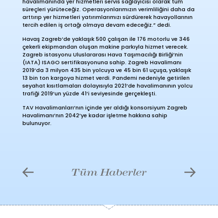
havalimanında yer hizmetleri servis sağlayıcısı olarak tüm
süreçleri yürüteceğiz. Operasyonlarımızın verimliliğini daha da
arttırıp yer hizmetleri yatırımlarımızı sürdürerek havayollarının
tercih edilen iş ortağı olmaya devam edeceğiz.” dedi.
Havaş Zagreb’de yaklaşık 500 çalışan ile 176 motorlu ve 346
çekerli ekipmandan oluşan makine parkıyla hizmet verecek.
Zagreb istasyonu Uluslararası Hava Taşımacılığı Birliği’nin
(IATA) ISAGO sertifikasyonuna sahip. Zagreb Havalimanı
2019’da 3 milyon 435 bin yolcuya ve 45 bin 61 uçuşa, yaklaşık
13 bin ton kargoya hizmet verdi. Pandemi nedeniyle getirilen
seyahat kısıtlamaları dolayısıyla 2021’de havalimanının yolcu
trafiği 2019’un yüzde 41’i seviyesinde gerçekleşti.
TAV Havalimanları’nın içinde yer aldığı konsorsiyum Zagreb
Havalimanı’nın 2042’ye kadar işletme hakkına sahip
bulunuyor.
Tüm Haberler