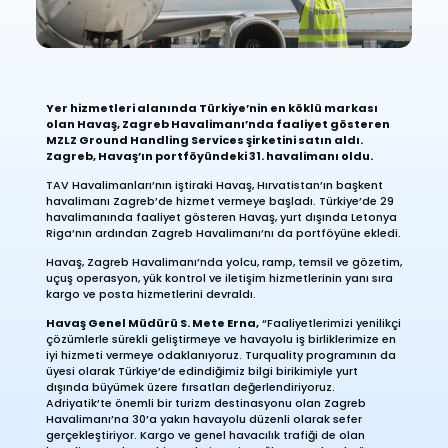
Yer hizmetleri alanında Türkiye’nin en köklü markası
olan Havaş, Zagreb Havalimanı’nda faaliyet gösteren
MZLZ Ground Handling Services şirketini satın aldı.
Zagreb, Havaş’ın portföyündeki 31. havalimanı oldu.​​
TAV Havalimanları’nın iştiraki Havaş, Hırvatistan’ın başkent
havalimanı Zagreb’de hizmet vermeye başladı. Türkiye’de 29
havalimanında faaliyet gösteren Havaş, yurt dışında Letonya
Riga’nın ardından Zagreb Havalimanı’nı da portföyüne ekledi.
Havaş, Zagreb Havalimanı’nda yolcu, ramp, temsil ve gözetim,
uçuş operasyon, yük kontrol ve iletişim hizmetlerinin yanı sıra
kargo ve posta hizmetlerini devraldı.
Havaş Genel Müdürü S. Mete Erna,
“Faaliyetlerimizi yenilikçi
çözümlerle sürekli geliştirmeye ve havayolu iş birliklerimize en
iyi hizmeti vermeye odaklanıyoruz. Turquality programının da
üyesi olarak Türkiye’de edindiğimiz bilgi birikimiyle yurt
dışında büyümek üzere fırsatları değerlendiriyoruz.
Adriyatik’te önemli bir turizm destinasyonu olan Zagreb
Havalimanı’na 30’a yakın havayolu düzenli olarak sefer
gerçekleştiriyor. Kargo ve genel havacılık trafiği de olan