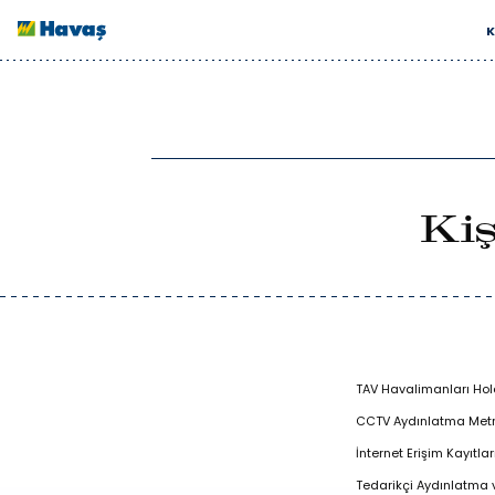
İçeriğe geç
K
Kiş
TAV Havalimanları Hol
CCTV Aydınlatma Metn
İnternet Erişim Kayıtla
Tedarikçi Aydınlatma v