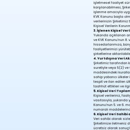
işletmesel faaliyet süre
karşılanabilmesi, Şirk
işlenme amacıyla uygun
KVK Kanunu başta olma
verilerinizin Şirketim
Kişisel Verilerin Korun
3. İşlenen Kişisel V
Yukarıda açıklanan am
ve KVK Kanunu’nun 8. ve
hissedarlarımıza, büny
faaliyetlerimizi yürüt
şirketlerine aktarılabile
4. Yurtdışına Veri A
Şirketimiz tarafından k
suretiyle veya 5(2) ve
maddesindeki kurallara
sahip yabancı ülkeler 
tespit ve ilan edilen ül
taahhüt ettikleri ve ilg
5. Kişisel Veri Topl
Kişisel verileriniz, fa
vasıtasıyla, yukarıda 
Kanunu’nun 5. ve 6. ma
numaralı maddelerinde 
6. Kişisel Veri Sahi
Veri sahibi olarak sizl
Şirketimize iletmeniz 
ücretsiz olarak sonuçl