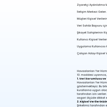
Ziyaretçi Aydınlatma M
İletişim Merkezi Gele
Müşteri Kişisel Verile
Veri Sahibi Başvuru iç
Şikayet Sahiplerinin K
Kullanıcı Kişisel Veri
Uygulama Kullanıcısı K
Çalışan Adayı Kişisel 
Havaalanları Yer Hizme
10. maddesi uyarınca, si
1. Veri Sorumlusu ve 
Havaalanları Yer Hizmet
göstermekteyiz. Bu bili
kurallarına uygun ola
tarafından izin verilen
asgari ölçüde dikkat 
2. Kişisel Verilerini
Şirketimiz tarafından e