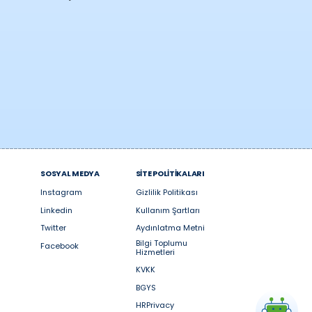
SOSYAL MEDYA
SİTE POLİTİKALARI
Instagram
Gizlilik Politikası
Linkedin
Kullanım Şartları
Twitter
Aydınlatma Metni
Bilgi Toplumu
Facebook
Hizmetleri
KVKK
BGYS
HRPrivacy