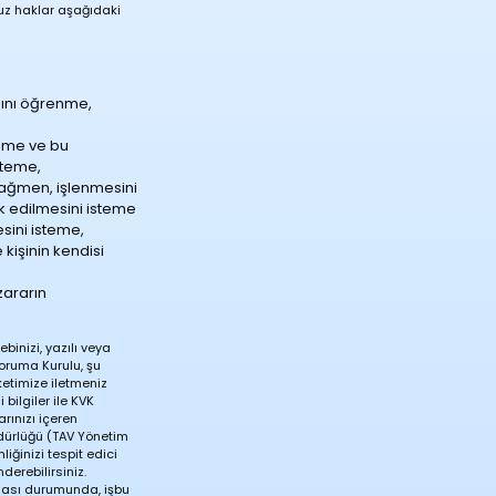
nuz haklar aşağıdaki
ğını öğrenme,
teme ve bu
steme,
rağmen, işlenmesini
ok edilmesini isteme
esini isteme,
 kişinin kendisi
zararın
binizi, yazılı veya
 Koruma Kurulu, şu
ketimize iletmeniz
bilgiler ile KVK
rınızı içeren
dürlüğü (TAV Yönetim
ğinizi tespit edici
derebilirsiniz.
lması durumunda, işbu