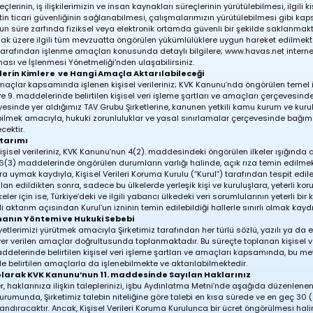
çlerinin, iş ilişkilerimizin ve insan kaynakları süreçlerinin yürütülebilmesi, ilgili ki
etin ticari güvenliğinin sağlanabilmesi, çalışmalarımızın yürütülebilmesi gibi k
 süre zarfında fiziksel veya elektronik ortamda güvenli bir şekilde saklanmakta
k üzere ilgili tüm mevzuatta öngörülen yükümlülüklere uygun hareket edilmekted
iz tarafından işlenme amaçları konusunda detaylı bilgilere;
www.havas.net
interne
ması ve İşlenmesi Yönetmeliği’nden ulaşabilirsiniz.
erilerin Kimlere ve Hangi Amaçla Aktarılabileceği
açlar kapsamında işlenen kişisel verileriniz; KVK Kanunu’nda öngörülen temel i
 9. maddelerinde belirtilen kişisel veri işleme şartları ve amaçları çerçevesinde,
esinde yer aldığımız TAV Grubu Şirketlerine, kanunen yetkili kamu kurum ve kuruluş
ebilmek amacıyla, hukuki zorunluluklar ve yasal sınırlamalar çerçevesinde bağı
cektir.
ktarımı
işisel verileriniz, KVK Kanunu’nun 4(2). maddesindeki öngörülen ilkeler ışığında a
 6(3) maddelerinde öngörülen durumların varlığı halinde, açık rıza temin edilme
 uymak kaydıyla, Kişisel Verileri Koruma Kurulu (“Kurul”) tarafından tespit edil
ilan edildikten sonra, sadece bu ülkelerde yerleşik kişi ve kuruluşlara, yeterli 
keler için ise, Türkiye’deki ve ilgili yabancı ülkedeki veri sorumlularının yeterli bir
ili aktarım açısından Kurul’un izninin temin edilebildiği hallerle sınırlı olmak kaydı
amanın Yöntemi ve Hukuki Sebebi
aliyetlerimizi yürütmek amacıyla Şirketimiz tarafından her türlü sözlü, yazılı ya da 
yer verilen amaçlar doğrultusunda toplanmaktadır. Bu süreçte toplanan kişisel ver
ddelerinde belirtilen kişisel veri işleme şartları ve amaçları kapsamında, bu met
belirtilen amaçlarla da işlenebilmekte ve aktarılabilmektedir.
bi olarak KVK Kanunu’nun 11. maddesinde Sayılan Haklarınız
er, haklarınıza ilişkin taleplerinizi, işbu Aydınlatma Metni’nde aşağıda düzenlene
durumunda, Şirketimiz talebin niteliğine göre talebi en kısa sürede ve en geç 30 
andıracaktır. Ancak, Kişisel Verileri Koruma Kurulunca bir ücret öngörülmesi hal