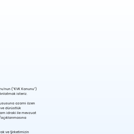
nunu’nun (“KVK Kanunu”)
dınlatmak isteriz.
ği hususuna azami özen
k ve dürüstlük
am idraki ile mevzuat
ına/açıklanmasına
ak ve Şirketimizin