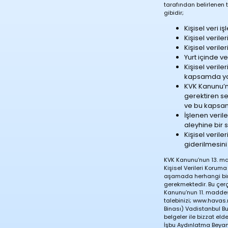
tarafından belirlenen 
gibidir;
Kişisel veri 
Kişisel verile
Kişisel veril
Yurt içinde ve
Kişisel veril
kapsamda yapıl
KVK Kanunu’n
gerektiren se
ve bu kapsamd
İşlenen veril
aleyhine bir 
Kişisel veril
giderilmesini
KVK Kanunu’nun 13. madd
Kişisel Verileri Koruma 
aşamada herhangi bir y
gerekmektedir. Bu çerçe
Kanunu’nun 11. maddesi
talebinizi;
www.havas.
Binası) Vadistanbul Bu
belgeler ile bizzat eld
İşbu Aydınlatma Beyanı