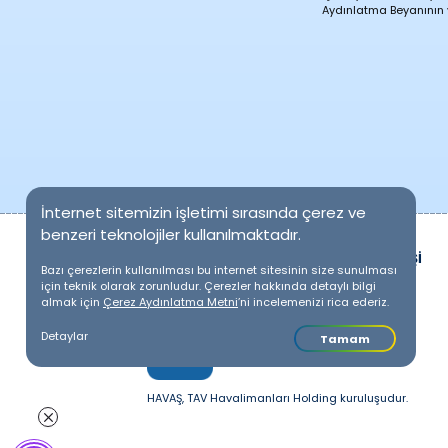
Aydınlatma Beyanının yü
İnternet sitemizin işletimi sırasında çerez ve
benzeri teknolojiler kullanılmaktadır.
ONLINE İŞLEMLER
PERSONEL GİRİŞİ
Bazı çerezlerin kullanılması bu internet sitesinin size sunulması
için teknik olarak zorunludur. Çerezler hakkında detaylı bilgi
almak için
Çerez Aydınlatma Metni
’ni incelemenizi rica ederiz.
HAVAŞ MOBILE
Detaylar
Tamam
App Store
Google Play
HAVAŞ, TAV Havalimanları Holding kuruluşudur.