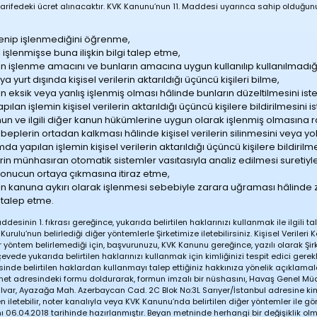
tarifedeki ücret alınacaktır. KVK Kanunu’nun 11. Maddesi uyarınca sahip olduğu
işlenip işlenmediğini öğrenme,
ri işlenmişse buna ilişkin bilgi talep etme,
erin işlenme amacını ve bunların amacına uygun kullanılıp kullanılmadı
ya yurt dışında kişisel verilerin aktarıldığı üçüncü kişileri bilme,
erin eksik veya yanlış işlenmiş olması hâlinde bunların düzeltilmesini is
an işlemin kişisel verilerin aktarıldığı üçüncü kişilere bildirilmesini i
un ve ilgili diğer kanun hükümlerine uygun olarak işlenmiş olmasına 
beplerin ortadan kalkması hâlinde kişisel verilerin silinmesini veya y
a yapılan işlemin kişisel verilerin aktarıldığı üçüncü kişilere bildirilm
erin münhasıran otomatik sistemler vasıtasıyla analiz edilmesi suretiyle
sonucun ortaya çıkmasına itiraz etme,
erin kanuna aykırı olarak işlenmesi sebebiyle zarara uğraması hâlinde 
 talep etme.
esinin 1. fıkrası gereğince, yukarıda belirtilen haklarınızı kullanmak ile ilgili tale
Kurulu’nun belirlediği diğer yöntemlerle Şirketimize iletebilirsiniz. Kişisel Verileri
öntem belirlemediği için, başvurunuzu, KVK Kanunu gereğince, yazılı olarak Şir
vede yukarıda belirtilen haklarınızı kullanmak için kimliğinizi tespit edici gerekli 
nde belirtilen haklardan kullanmayı talep ettiğiniz hakkınıza yönelik açıklamala
net
adresindeki formu doldurarak, formun imzalı bir nüshasını, Havaş Genel Mü
lvar, Ayazağa Mah. Azerbaycan Cad. 2C Blok No:3L Sarıyer/İstanbul adresine kimli
en iletebilir, noter kanalıyla veya KVK Kanunu’nda belirtilen diğer yöntemler ile gön
 06.04.2018 tarihinde hazırlanmıştır. Beyan metninde herhangi bir değişiklik o