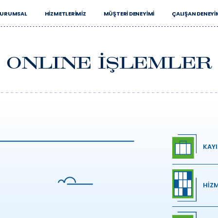
URUMSAL
HIZMETLERIMIZ
MÜŞTERI DENEYIMI
ÇALIŞAN DENEYI
ONLINE
İŞLEMLER
KAY
HİZM