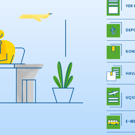
YER 
DEP
KON
HAVA
UÇUŞ
E-Bİ