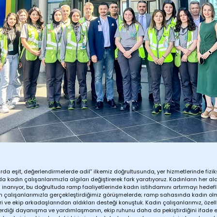
arda eşit, değerlendirmelerde adil” ilkemiz doğrultusunda, yer hizmetlerinde fiz
kadın çalışanlarımızla algıları değiştirerek fark yaratıyoruz. Kadınların her al
 inanıyor, bu doğrultuda ramp faaliyetlerinde kadın istihdamını artırmayı hedefl
 çalışanlarımızla gerçekleştirdiğimiz görüşmelerde; ramp sahasında kadın olman
i ve ekip arkadaşlarından aldıkları desteği konuştuk. Kadın çalışanlarımız, özell
rdiği dayanışma ve yardımlaşmanın, ekip ruhunu daha da pekiştirdiğini ifade et