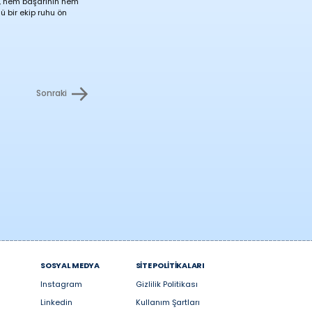
k, hem başarının hem
ü bir ekip ruhu ön
Sonraki
SOSYAL MEDYA
SİTE POLİTİKALARI
Instagram
Gizlilik Politikası
Linkedin
Kullanım Şartları