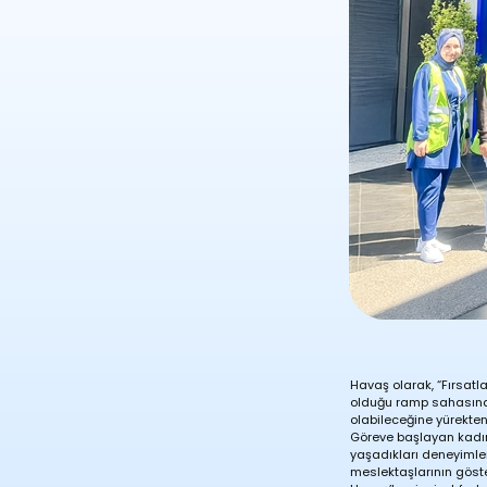
Havaş olarak, “Fırsatl
olduğu ramp sahasında 
olabileceğine yürekten
Göreve başlayan kadın
yaşadıkları deneyimler
meslektaşlarının göste