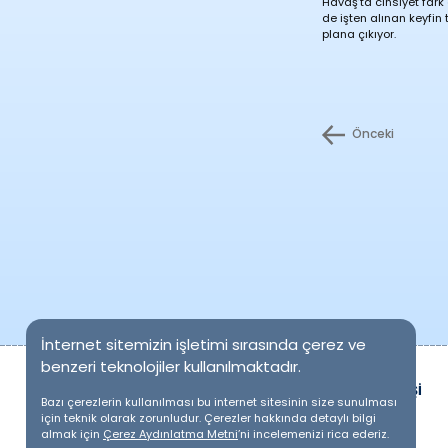
Havaş’ta cinsiyet far
de işten alınan keyfin
plana çıkıyor.
Önceki
İnternet sitemizin işletimi sırasında çerez ve
benzeri teknolojiler kullanılmaktadır.
ONLINE İŞLEMLER
PERSONEL GİRİŞİ
Bazı çerezlerin kullanılması bu internet sitesinin size sunulması
için teknik olarak zorunludur. Çerezler hakkında detaylı bilgi
almak için
Çerez Aydınlatma Metni
’ni incelemenizi rica ederiz.