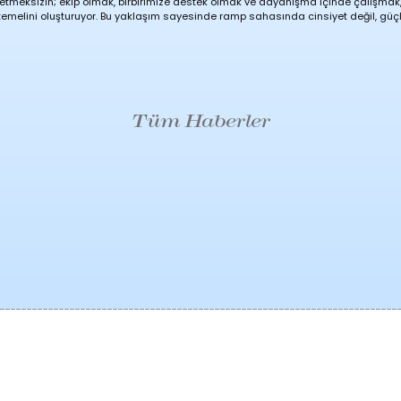
k etmeksizin; ekip olmak, birbirimize destek olmak ve dayanışma içinde çalışma
 temelini oluşturuyor. Bu yaklaşım sayesinde ramp sahasında cinsiyet değil, güçl
Tüm Haberler