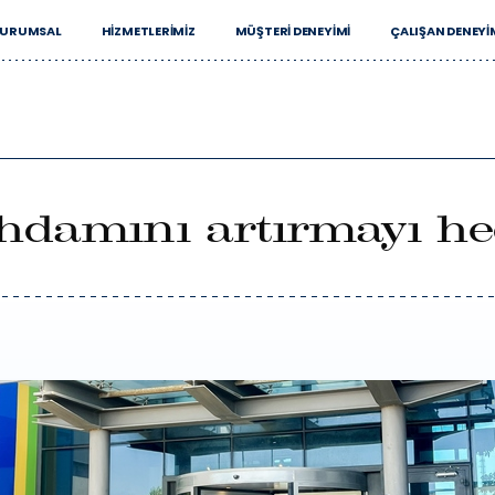
URUMSAL
HIZMETLERIMIZ
MÜŞTERI DENEYIMI
ÇALIŞAN DENEYI
ihdamını artırmayı hed