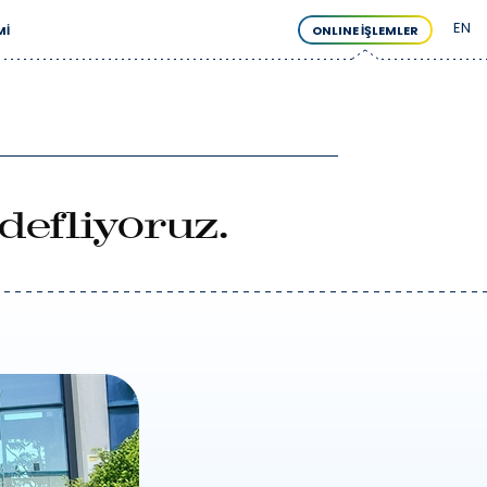
EN
MI
ONLINE İŞLEMLER
efliyoruz.