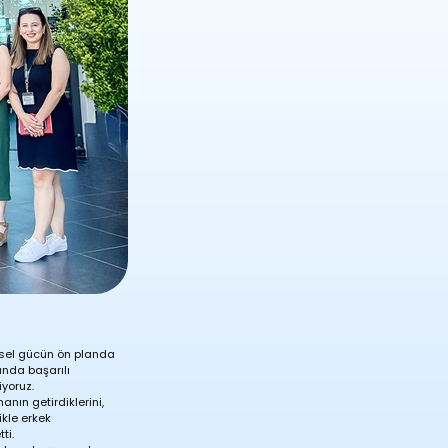
iksel gücün ön planda
anda başarılı
iyoruz.
ın getirdiklerini,
ikle erkek
ti.