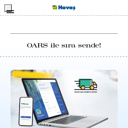
İçeriğe geç
OARS ile sıra sende!