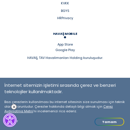
KVKK
BGYS
HRPrivacy
HAVAŞ MOBILE
App Store
Google Play
HAVAŞ, TAV Havalimanları Holding kuruluşudur.
İnternet sitemizin işletimi sırasında çerez ve benzeri
teknolojiler kullanılmaktadır.
Bazı çerezlerin kullanılması bu internet sitesinin size sunulması için teknik
olarak zorunludur. Çerezler hakkında detaylı bilgi almak için
Çerez
Aydınlatma Metni
’ni incelemenizi rica ederiz.
Detaylar
Tamam